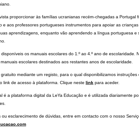
niano.
 vista proporcionar às famílias ucranianas recém-chegadas a Portugal fr
to e aos professores portugueses instrumentos para apoiar as crianças
uas aprendizagens, enquanto vão aprendendo a língua portuguesa e 
no.
disponíveis os manuais escolares do 1.º ao 4.º ano de escolaridade. 
 manuais escolares destinados aos restantes anos de escolaridade.
gratuito mediante um registo, para o qual disponibilizamos instruções
 link de acesso à plataforma. Clique neste
link
para aceder.
tal é a plataforma digital da LeYa Educação e é utilizada diariamente p
es.
 ou esclarecimento de dúvidas, entre em contacto com o nosso Serviç
ducacao.com